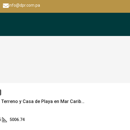
info@dpr.com.pa
Hermoso Terreno y Casa de Playa en Mar Caribe – Hermoso Terreno y Casa de Playa en Mar Caribe – MLS 17284
5
5006.74