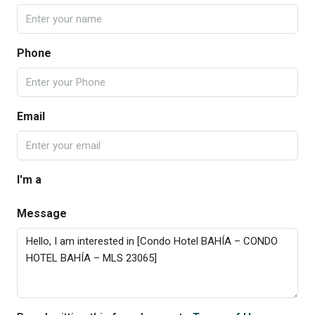
Phone
Email
I'm a
Message