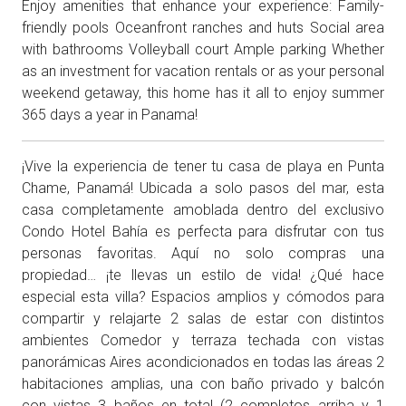
Enjoy amenities that enhance your experience: Family-
friendly pools Oceanfront ranches and huts Social area
with bathrooms Volleyball court Ample parking Whether
as an investment for vacation rentals or as your personal
weekend getaway, this home has it all to enjoy summer
365 days a year in Panama!
¡Vive la experiencia de tener tu casa de playa en Punta
Chame, Panamá! Ubicada a solo pasos del mar, esta
casa completamente amoblada dentro del exclusivo
Condo Hotel Bahía es perfecta para disfrutar con tus
personas favoritas. Aquí no solo compras una
propiedad… ¡te llevas un estilo de vida! ¿Qué hace
especial esta villa? Espacios amplios y cómodos para
compartir y relajarte 2 salas de estar con distintos
ambientes Comedor y terraza techada con vistas
panorámicas Aires acondicionados en todas las áreas 2
habitaciones amplias, una con baño privado y balcón
con vistas 3 baños en total (2 completos arriba y 1