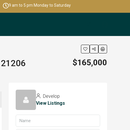
9 am to 5 pm Monday to Saturday
$165,000
S 21206
Develop
View Listings