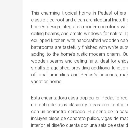
This charming tropical home in Pedasí offers 
classic tiled roof and clean architectural lines, 
home’s design integrates modern comforts with 
ceiling beams, and ample windows for natural ligh
equipped kitchen with handcrafted wooden cab
bathrooms are tastefully finished with white su
adding to the home’s rustic-modern charm. Ou
wooden beams and ceiling fans, ideal for enjoy
small storage shed, providing additional functionali
of local amenities and Pedasí’s beaches, makin
vacation home.
Esta encantadora casa tropical en Pedasí ofre
un techo de tejas clásico y líneas arquitectóni
con un perímetro cercado. El diseño de la ca
incluyen pisos de concreto pulido, vigas de mad
interior, el diseño cuenta con una sala de estar