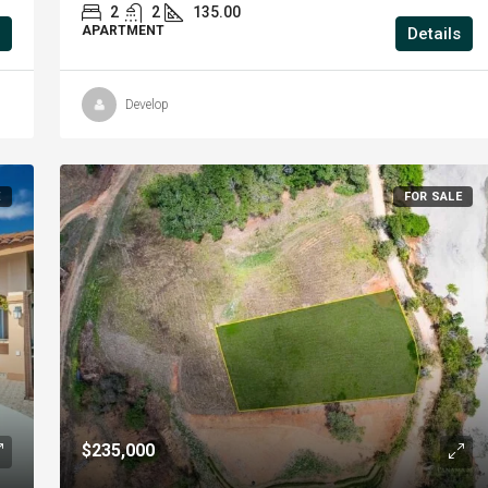
2
2
135.00
APARTMENT
Details
Develop
E
FOR SALE
$235,000