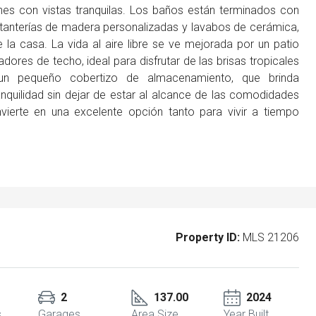
 con vistas tranquilas. Los baños están terminados con
stanterías de madera personalizadas y lavabos de cerámica,
la casa. La vida al aire libre se ve mejorada por un patio
adores de techo, ideal para disfrutar de las brisas tropicales
 un pequeño cobertizo de almacenamiento, que brinda
anquilidad sin dejar de estar al alcance de las comodidades
nvierte en una excelente opción tanto para vivir a tiempo
Property ID:
MLS 21206
2
137.00
2024
s
Garages
Area Size
Year Built