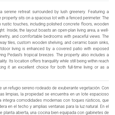
a serene retreat surrounded by lush greenery. Featuring a
the property sits on a spacious lot with a fenced perimeter. The
rustic touches, including polished concrete floors, wooden
t. Inside, the layout boasts an open-plan living area, a well-
inetry, and comfortable bedrooms with peaceful views. The
bway tiles, custom wooden shelving, and ceramic basin sinks,
tdoor living is enhanced by a covered patio with exposed
ing Pedasí’s tropical breezes. The property also includes a
ty. Its location offers tranquility while still being within reach
g it an excellent choice for both full-time living or as a
ce un refugio sereno rodeado de exuberante vegetación. Con
cas limpias, la propiedad se encuentra en un lote espacioso
sa integra comodidades modernas con toques rústicos, que
era en el techo y amplias ventanas para la luz natural. En el
 de planta abierta, una cocina bien equipada con gabinetes de