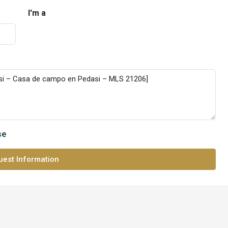
I'm a
se
est Information