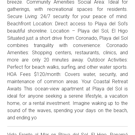
breeze. Community Amenities Social Area: Ideal for
gatherings, with recreational spaces for residents.
Secure Living: 24/7 security for your peace of mind.
Beachfront Location: Direct access to Playa del Sol’s
beautiful shoreline. Location – Playa del Sol, El Higo
Situated just a short drive from Coronado, Playa del Sol
combines tranquility with convenience: Coronado
Amenities: Shopping centers, restaurants, clinics, and
more are only 20 minutes away. Outdoor Activities:
Perfect for beach walks, surfing, and other water sports.
HOA Fees $120/month: Covers water, security, and
maintenance of common areas. Your Coastal Retreat
Awaits This ocean-view apartment at Playa del Sol is
ideal for anyone seeking a serene lifestyle, a vacation
home, or a rental investment. Imagine waking up to the
sound of the waves, spending your days on the beach,
and ending yo
Vida Frente al Mar en Playa del Sol, El Higo, Panamá