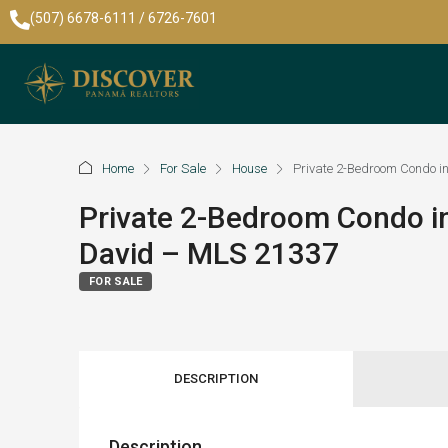
(507) 6678-6111 / 6726-7601
Home
For Sale
House
Private 2-Bedroom Condo i
Private 2-Bedroom Condo in
David – MLS 21337
FOR SALE
DESCRIPTION
Description