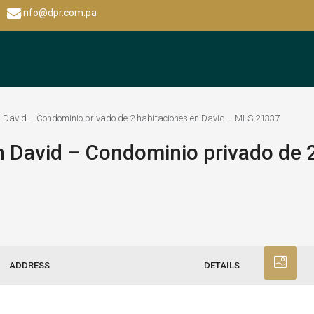
info@dpr.com.pa
n David – Condominio privado de 2 habitaciones en David – MLS 21337
 David – Condominio privado de 2
ADDRESS
DETAILS