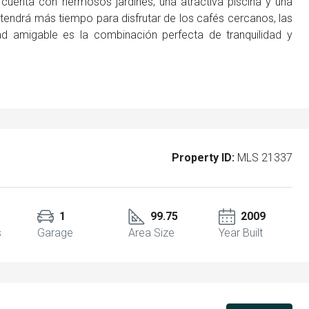
cuenta con hermosos jardines, una atractiva piscina y una
, tendrá más tiempo para disfrutar de los cafés cercanos, las
 amigable es la combinación perfecta de tranquilidad y
Property ID:
MLS 21337
1
99.75
2009
s
Garage
Area Size
Year Built