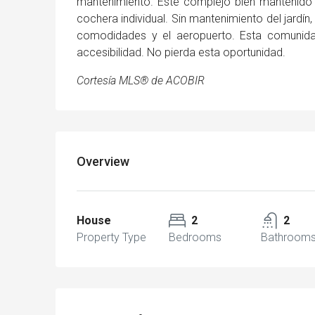
mantenimiento. Este complejo bien mantenido 
cochera individual. Sin mantenimiento del jardín
comodidades y el aeropuerto. Esta comunidad
accesibilidad. No pierda esta oportunidad.
Cortesía MLS® de ACOBIR
Overview
House
2
2
Property Type
Bedrooms
Bathroom