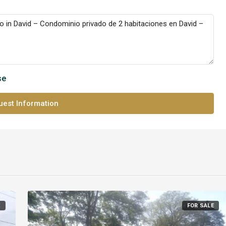
se
est Information
E
FOR SALE