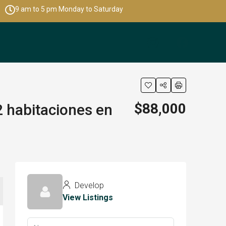
9 am to 5 pm Monday to Saturday
$88,000
 habitaciones en
Develop
View Listings