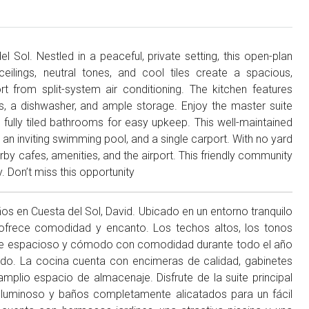
 Sol. Nestled in a peaceful, private setting, this open-plan
ilings, neutral tones, and cool tiles create a spacious,
 from split-system air conditioning. The kitchen features
nces, a dishwasher, and ample storage. Enjoy the master suite
fully tiled bathrooms for easy upkeep. This well-maintained
an inviting swimming pool, and a single carport. With no yard
by cafes, amenities, and the airport. This friendly community
y. Don’t miss this opportunity
s en Cuesta del Sol, David. Ubicado en un entorno tranquilo
 ofrece comodidad y encanto. Los techos altos, los tonos
ente espacioso y cómodo con comodidad durante todo el año
dido. La cocina cuenta con encimeras de calidad, gabinetes
mplio espacio de almacenaje. Disfrute de la suite principal
os luminoso y baños completamente alicatados para un fácil