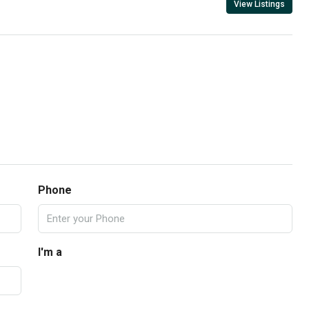
View Listings
Phone
I'm a