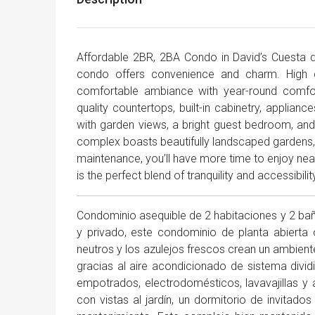
Affordable 2BR, 2BA Condo in David’s Cuesta del
condo offers convenience and charm. High ce
comfortable ambiance with year-round comfort
quality countertops, built-in cabinetry, applia
with garden views, a bright guest bedroom, and 
complex boasts beautifully landscaped gardens, 
maintenance, you’ll have more time to enjoy near
is the perfect blend of tranquility and accessibilit
Condominio asequible de 2 habitaciones y 2 baño
y privado, este condominio de planta abierta
neutros y los azulejos frescos crean un ambi
gracias al aire acondicionado de sistema divi
empotrados, electrodomésticos, lavavajillas y a
con vistas al jardín, un dormitorio de invitad