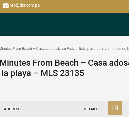
info@dpr.com.pa
inutes From Beach – Casa adosada en Pedasí lista para usar a minutos de 
Minutes From Beach – Casa ados
e la playa – MLS 23135
ADDRESS
DETAILS