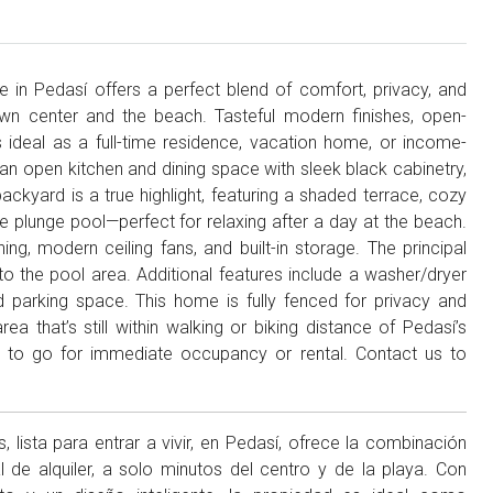
in Pedasí offers a perfect blend of comfort, privacy, and
own center and the beach. Tasteful modern finishes, open-
 ideal as a full-time residence, vacation home, or income-
 an open kitchen and dining space with sleek black cabinetry,
backyard is a true highlight, featuring a shaded terrace, cozy
te plunge pool—perfect for relaxing after a day at the beach.
g, modern ceiling fans, and built-in storage. The principal
the pool area. Additional features include a washer/dryer
ed parking space. This home is fully fenced for privacy and
area that’s still within walking or biking distance of Pedasí’s
y to go for immediate occupancy or rental. Contact us to
lista para entrar a vivir, en Pedasí, ofrece la combinación
 de alquiler, a solo minutos del centro y de la playa. Con