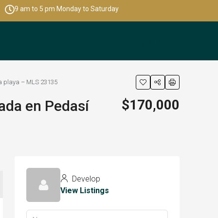
9 am to 5 pm Monday to Saturday
la playa – MLS 23135
$170,000
ada en Pedasí
Develop
View Listings