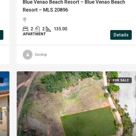
Blue Venao Beach Resort – Blue Venao Beach
Resort – MLS 20896
2
2
135.00
APARTMENT
Details
Develop
E
FOR SALE