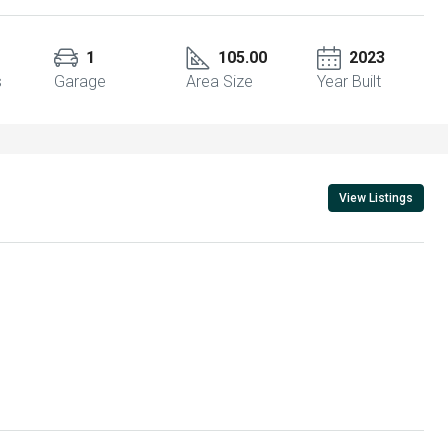
1
105.00
2023
s
Garage
Area Size
Year Built
View Listings