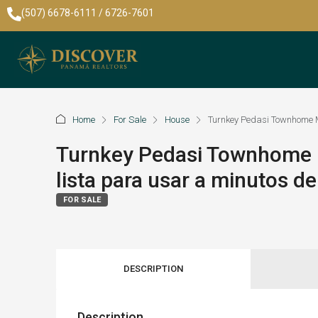
(507) 6678-6111 / 6726-7601
Home
For Sale
House
Turnkey Pedasi Townhome M
Turnkey Pedasi Townhome 
lista para usar a minutos d
FOR SALE
DESCRIPTION
Description