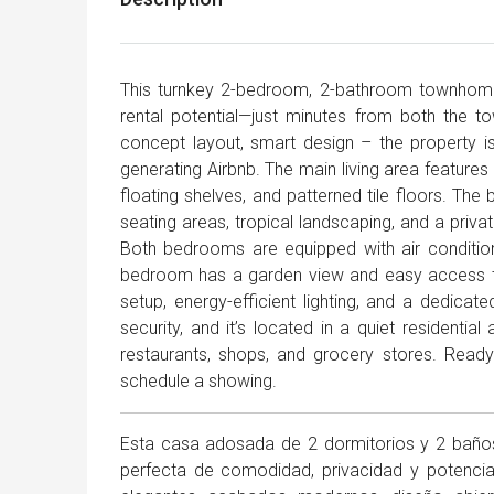
This turnkey 2-bedroom, 2-bathroom townhome 
rental potential—just minutes from both the t
concept layout, smart design – the property is
generating Airbnb. The main living area features
floating shelves, and patterned tile floors. The 
seating areas, tropical landscaping, and a priva
Both bedrooms are equipped with air conditionin
bedroom has a garden view and easy access to 
setup, energy-efficient lighting, and a dedicat
security, and it’s located in a quiet residential 
restaurants, shops, and grocery stores. Read
schedule a showing.
Esta casa adosada de 2 dormitorios y 2 baños, 
perfecta de comodidad, privacidad y potencial