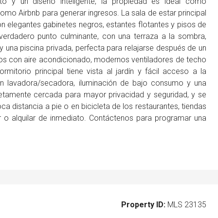
o y un diseño inteligente, la propiedad es ideal como
mo Airbnb para generar ingresos. La sala de estar principal
 elegantes gabinetes negros, estantes flotantes y pisos de
verdadero punto culminante, con una terraza a la sombra,
y una piscina privada, perfecta para relajarse después de un
os con aire acondicionado, modernos ventiladores de techo
itorio principal tiene vista al jardín y fácil acceso a la
uyen lavadora/secadora, iluminación de bajo consumo y una
etamente cercada para mayor privacidad y seguridad, y se
ca distancia a pie o en bicicleta de los restaurantes, tiendas
 o alquilar de inmediato. Contáctenos para programar una
Property ID:
MLS 23135