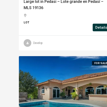
Large lot in Pedasi – Lote grande en Pedasí –
MLS 19136
LOT
Details
Develop
FOR SAL