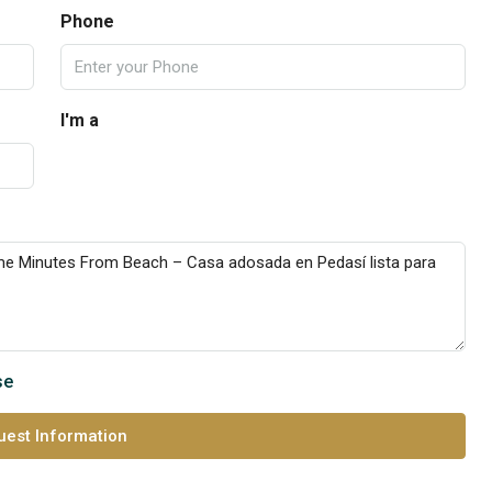
Phone
I'm a
se
est Information