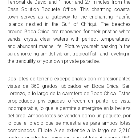
Terronal de David and 1 hour and 27 minutes from the
Casa Solution Boquete Office. This charming coastal
town serves as a gateway to the enchanting Pacific
Islands nestled in the Gulf of Chiriqui. The beaches
around Boca Chica are renowned for their pristine white
sands, crystal-clear waters with perfect temperatures,
and abundant marine life. Picture yourself basking in the
sun, snorkeling amidst vibrant tropical fish, and reveling in
the tranquility of your own private paradise.
Dos lotes de terreno excepcionales con impresionantes
vistas de 360 grados, ubicados en Boca Chica, San
Lorenzo, a lo largo de la carretera de Boca Chica. Estas
propiedades privilegiadas ofrecen un punto de vista
incomparable, lo que le permite sumergirse en la belleza
del área. Ambos lotes se venden como un paquete, por
lo que el precio que se muestra es para ambos lotes
combinados. El lote A se extiende a lo largo de 2,216
metros cuadrados, mientras que el lote B abarca 950