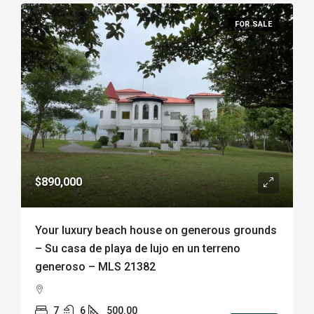
FOR SALE
$890,000
Your luxury beach house on generous grounds
– Su casa de playa de lujo en un terreno
generoso – MLS 21382
7
6
500.00