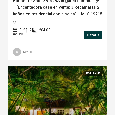
House for Sale: 3BR/2BA in gated community!
– “Encantadora casa en venta: 3 Recámaras 2
baños en residencial con piscina” – MLS 19215
3
2
204.00
HOUSE
Details
Develop
FOR SALE