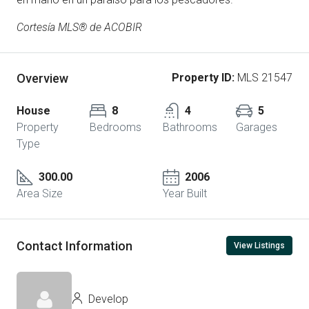
Cortesía MLS® de ACOBIR
Overview
Property ID:
MLS 21547
House
8
4
5
Property
Bedrooms
Bathrooms
Garages
Type
300.00
2006
Area Size
Year Built
Contact Information
View Listings
Develop