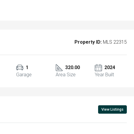
Property ID:
MLS 22315
1
320.00
2024
Garage
Area Size
Year Built
View Listings