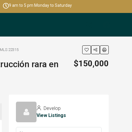
9 am to 5 pm Monday to Saturday
– MLS 22315
$150,000
rucción rara en
Develop
View Listings