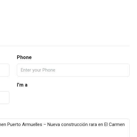
Phone
I'm a