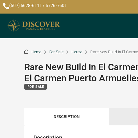
(507) 6678-6111 / 6726-7601
Home
For Sale
House
Rare New Build in El Carme
Rare New Build in El Carme
El Carmen Puerto Armuell
FOR SALE
DESCRIPTION
Description