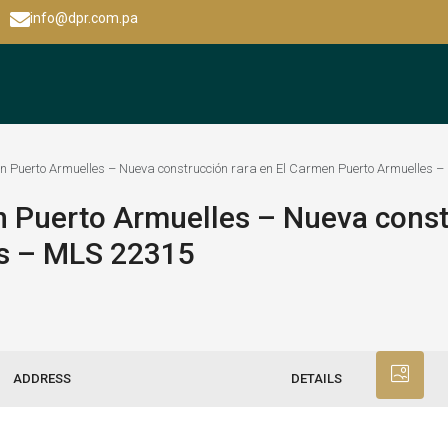
info@dpr.com.pa
n Puerto Armuelles – Nueva construcción rara en El Carmen Puerto Armuelles 
n Puerto Armuelles – Nueva const
es – MLS 22315
ADDRESS
DETAILS