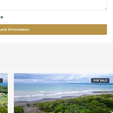
se
est Information
E
FOR SALE