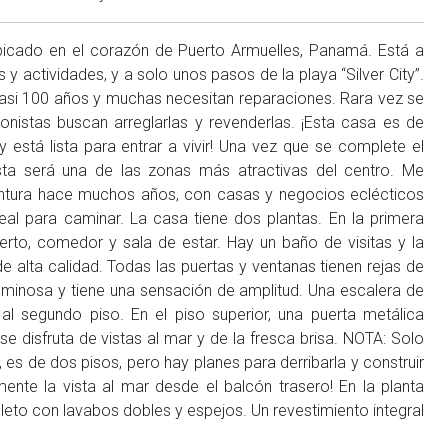
 ubicado en el corazón de Puerto Armuelles, Panamá. Está a
y actividades, y a solo unos pasos de la playa “Silver City”.
casi 100 años y muchas necesitan reparaciones. Rara vez se
ionistas buscan arreglarlas y revenderlas. ¡Esta casa es de
está lista para entrar a vivir! Una vez que se complete el
sta será una de las zonas más atractivas del centro. Me
entura hace muchos años, con casas y negocios eclécticos
al para caminar. La casa tiene dos plantas. En la primera
rto, comedor y sala de estar. Hay un baño de visitas y la
alta calidad. Todas las puertas y ventanas tienen rejas de
luminosa y tiene una sensación de amplitud. Una escalera de
l segundo piso. En el piso superior, una puerta metálica
se disfruta de vistas al mar y de la fresca brisa. NOTA: Solo
 es de dos pisos, pero hay planes para derribarla y construir
nte la vista al mar desde el balcón trasero! En la planta
eto con lavabos dobles y espejos. Un revestimiento integral