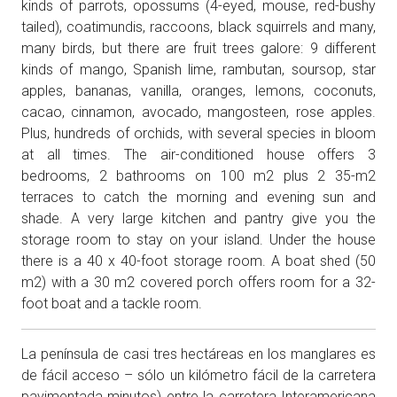
kinds of parrots, opossums (4-eyed, mouse, red-bushy
tailed), coatimundis, raccoons, black squirrels and many,
many birds, but there are fruit trees galore: 9 different
kinds of mango, Spanish lime, rambutan, soursop, star
apples, bananas, vanilla, oranges, lemons, coconuts,
cacao, cinnamon, avocado, mangosteen, rose apples.
Plus, hundreds of orchids, with several species in bloom
at all times. The air-conditioned house offers 3
bedrooms, 2 bathrooms on 100 m2 plus 2 35-m2
terraces to catch the morning and evening sun and
shade. A very large kitchen and pantry give you the
storage room to stay on your island. Under the house
there is a 40 x 40-foot storage room. A boat shed (50
m2) with a 30 m2 covered porch offers room for a 32-
foot boat and a tackle room.
La península de casi tres hectáreas en los manglares es
de fácil acceso – sólo un kilómetro fácil de la carretera
pavimentada minutos) entre la carretera Interamericana